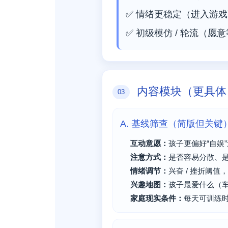
✅ 情绪更稳定（进入游
✅ 初级模仿 / 轮流（
内容模块（更具体
03
A. 基线筛查（简版但关键
互动意愿：
孩子更偏好“自娱”
注意方式：
是否容易分散、
情绪调节：
兴奋 / 挫折阈
兴趣地图：
孩子最爱什么（
家庭现实条件：
每天可训练时