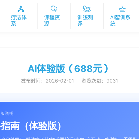
疗法体
课程资
训练测
AI智训系
系
源
评
统
AI体验版（688元）
发布时间：2026-02-01
浏览次数：
9031
验版说明
手指南（体验版）