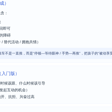
生成）
包含：
绝
来回即可
”的障碍
/ 替代活动 / 拥抱共情）
车不是一直推，而是“停顿—等待眼神 / 手势—再推”，把孩子的“被动享受
卡（入门版）
什么时候该跟、什么时候该引导
子发起互动的机会）
跑开、抗拒、兴奋过高